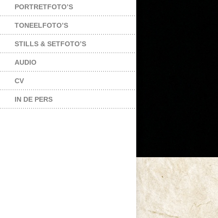
PORTRETFOTO’S
TONEELFOTO’S
STILLS & SETFOTO’S
AUDIO
CV
IN DE PERS