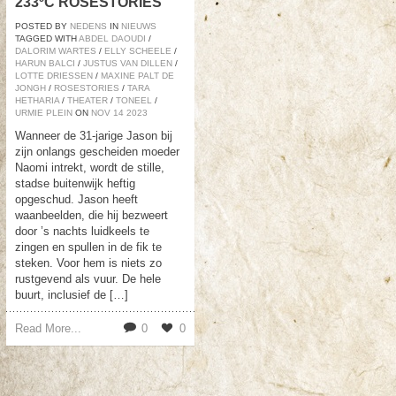
233ºC ROSESTORIES
POSTED BY
NEDENS
IN
NIEUWS
TAGGED WITH
ABDEL DAOUDI
/
DALORIM WARTES
/
ELLY SCHEELE
/
HARUN BALCI
/
JUSTUS VAN DILLEN
/
LOTTE DRIESSEN
/
MAXINE PALT DE
JONGH
/
ROSESTORIES
/
TARA
HETHARIA
/
THEATER
/
TONEEL
/
URMIE PLEIN
ON
NOV
14
2023
Wanneer de 31-jarige Jason bij
zijn onlangs gescheiden moeder
Naomi intrekt, wordt de stille,
stadse buitenwijk heftig
opgeschud. Jason heeft
waanbeelden, die hij bezweert
door ’s nachts luidkeels te
zingen en spullen in de fik te
steken. Voor hem is niets zo
rustgevend als vuur. De hele
buurt, inclusief de […]
Read More...
0
0