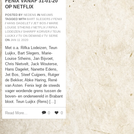
FENIX VANAF 31-01-20
OP NETFLIX
POSTED BY
NEDENS
IN
NIEUWS
TAGGED WITH
BART SLEGERS
/
FENIX
/
HANS DAGELET
/
JET BOS
/
MARIE
LOUISE STHEINS
/
NETFLIX
/
RIFKA
LODEIZEN
/
SHARIFF KORVER
/
TEUN
LUIJKX
/
TV ON DEMAND
/
TV SERIE
ON
JAN
11
2020
Met o.a. Rifka Lodeizen, Teun
Luijkx, Bart Slegers, Marie-
Louise Stheins, Jan Bijvoet,
Chris Nietvelt, Jack Wouterse,
Hans Dagelet, Nanette Edens,
Jet Bos, Steef Cuijpers, Rutger
de Bekker, Abke Haring, René
van Asten. Fenix legt de steeds
vager wordende grens tussen de
boven- en onderwereld in Brabant
bloot. Teun Luijkx (Rens) […]
Read More...
0
0