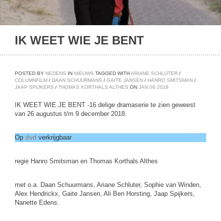
IK WEET WIE JE BENT
POSTED BY
NEDENS
IN
NIEUWS
TAGGED WITH
ARIANE SCHLÜTER
/
COLUMNFILM
/
DAAN SCHUURMANS
/
GAITE JANSEN
/
HANRO SMITSMAN
/
JAAP SPIJKERS
/
THOMAS KORTHALS ALTHES
ON
JAN
06
2018
IK WEET WIE JE BENT -16 delige dramaserie te zien geweest
van 26 augustus t/m 9 december 2018.
Op
dvd
verkrijgbaar
regie Hanro Smitsman en Thomas Korthals Althes
met o.a. Daan Schuurmans, Ariane Schluter, Sophie van Winden,
Alex Hendrickx, Gaite Jansen, Ali Ben Horsting, Jaap Spijkers,
Nanette Edens.