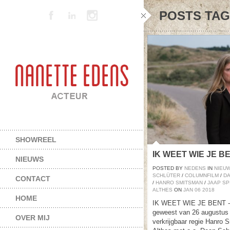
POSTS TA
SHOWREEL
IK WEET WIE JE B
NIEUWS
POSTED BY
NEDENS
IN
NIEU
SCHLÜTER
/
COLUMNFILM
/
D
CONTACT
/
HANRO SMITSMAN
/
JAAP SP
ALTHES
ON
JAN
06
2018
HOME
IK WEET WIE JE BENT -16
geweest van 26 augustus
OVER MIJ
verkrijgbaar regie Hanro