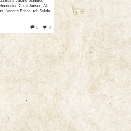
uurmans, Ariane Schluter,
endrickx, Gaite Jansen, Ali
rs, Nanette Edens. rol: Sylvia
0
0