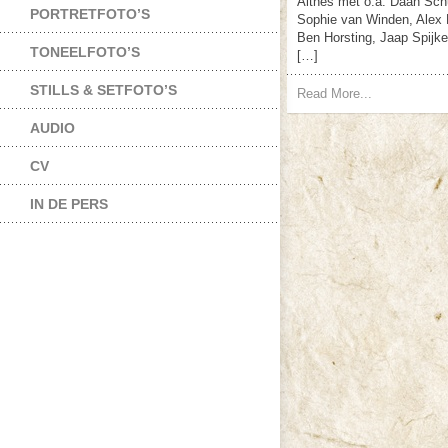
Althes met o.a. Daan Sch
PORTRETFOTO’S
Sophie van Winden, Alex H
Ben Horsting, Jaap Spijke
TONEELFOTO’S
[…]
STILLS & SETFOTO’S
Read More...
AUDIO
CV
IN DE PERS