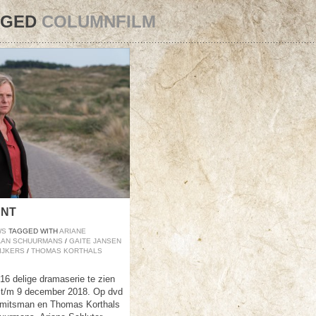
GGED
COLUMNFILM
ENT
WS
TAGGED WITH
ARIANE
AAN SCHUURMANS
/
GAITE JANSEN
IJKERS
/
THOMAS KORTHALS
 delige dramaserie te zien
 t/m 9 december 2018. Op dvd
 Smitsman en Thomas Korthals