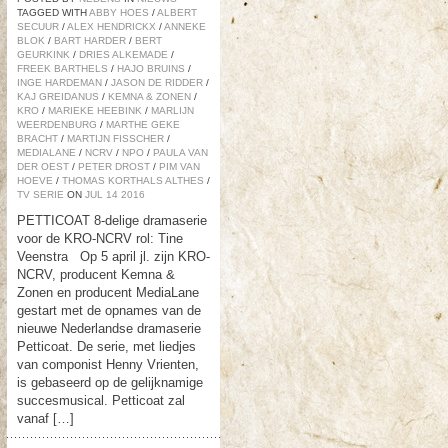
TAGGED WITH
ABBY HOES
/
ALBERT
SECUUR
/
ALEX HENDRICKX
/
ANNEKE
BLOK
/
BART HARDER
/
BERT
GEURKINK
/
DRIES ALKEMADE
/
FREEK BARTHELS
/
HAJO BRUINS
/
INGE HARDEMAN
/
JASON DE RIDDER
/
KAJ GREIDANUS
/
KEMNA & ZONEN
/
KRO
/
MARIEKE HEEBINK
/
MARLIJN
WEERDENBURG
/
MARTHE GEKE
BRACHT
/
MARTIJN FISSCHER
/
MEDIALANE
/
NCRV
/
NPO
/
PAULA VAN
DER OEST
/
PETER DROST
/
PIM VAN
HOEVE
/
THOMAS KORTHALS ALTHES
/
TV SERIE
ON
JUL
14
2016
PETTICOAT 8-delige dramaserie
voor de KRO-NCRV rol: Tine
Veenstra Op 5 april jl. zijn KRO-
NCRV, producent Kemna &
Zonen en producent MediaLane
gestart met de opnames van de
nieuwe Nederlandse dramaserie
Petticoat. De serie, met liedjes
van componist Henny Vrienten,
is gebaseerd op de gelijknamige
succesmusical. Petticoat zal
vanaf […]