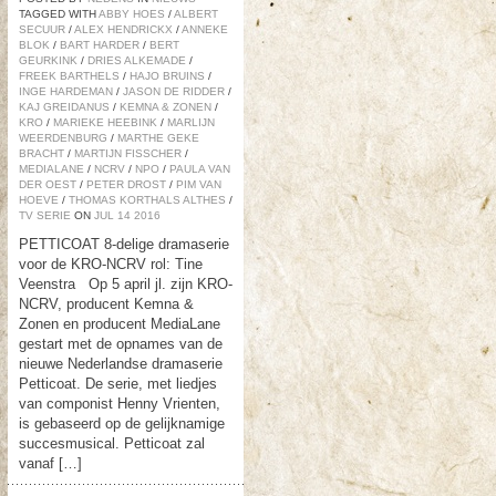
TAGGED WITH
ABBY HOES
/
ALBERT
SECUUR
/
ALEX HENDRICKX
/
ANNEKE
BLOK
/
BART HARDER
/
BERT
GEURKINK
/
DRIES ALKEMADE
/
FREEK BARTHELS
/
HAJO BRUINS
/
INGE HARDEMAN
/
JASON DE RIDDER
/
KAJ GREIDANUS
/
KEMNA & ZONEN
/
KRO
/
MARIEKE HEEBINK
/
MARLIJN
WEERDENBURG
/
MARTHE GEKE
BRACHT
/
MARTIJN FISSCHER
/
MEDIALANE
/
NCRV
/
NPO
/
PAULA VAN
DER OEST
/
PETER DROST
/
PIM VAN
HOEVE
/
THOMAS KORTHALS ALTHES
/
TV SERIE
ON
JUL
14
2016
PETTICOAT 8-delige dramaserie
voor de KRO-NCRV rol: Tine
Veenstra Op 5 april jl. zijn KRO-
NCRV, producent Kemna &
Zonen en producent MediaLane
gestart met de opnames van de
nieuwe Nederlandse dramaserie
Petticoat. De serie, met liedjes
van componist Henny Vrienten,
is gebaseerd op de gelijknamige
succesmusical. Petticoat zal
vanaf […]