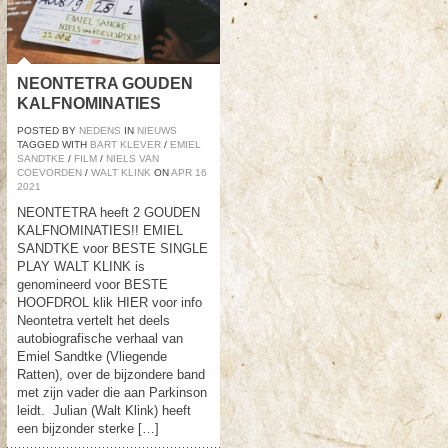
NEONTETRA GOUDEN
KALFNOMINATIES
POSTED BY
NEDENS
IN
NIEUWS
TAGGED WITH
BART KLEVER
/
EMIEL
SANDTKE
/
FILM
/
NIELS VAN
COEVORDEN
/
WALT KLINK
ON
APR
16
2021
NEONTETRA heeft 2 GOUDEN
KALFNOMINATIES!! EMIEL
SANDTKE voor BESTE SINGLE
PLAY WALT KLINK is
genomineerd voor BESTE
HOOFDROL klik HIER voor info
Neontetra vertelt het deels
autobiografische verhaal van
Emiel Sandtke (Vliegende
Ratten), over de bijzondere band
met zijn vader die aan Parkinson
leidt. Julian (Walt Klink) heeft
een bijzonder sterke […]