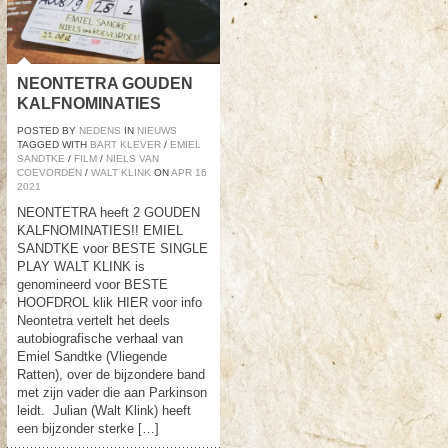
NEONTETRA GOUDEN
KALFNOMINATIES
POSTED BY
NEDENS
IN
NIEUWS
TAGGED WITH
BART KLEVER
/
EMIEL
SANDTKE
/
FILM
/
NIELS VAN
COEVORDEN
/
WALT KLINK
ON
APR
16
2021
NEONTETRA heeft 2 GOUDEN
KALFNOMINATIES!! EMIEL
SANDTKE voor BESTE SINGLE
PLAY WALT KLINK is
genomineerd voor BESTE
HOOFDROL klik HIER voor info
Neontetra vertelt het deels
autobiografische verhaal van
Emiel Sandtke (Vliegende
Ratten), over de bijzondere band
met zijn vader die aan Parkinson
leidt. Julian (Walt Klink) heeft
een bijzonder sterke […]