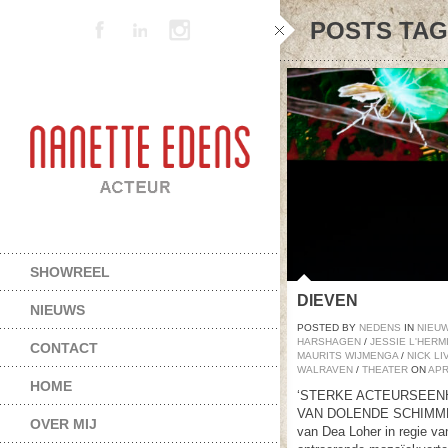
POSTS TA
SHOWREEL
DIEVEN
NIEUWS
POSTED BY
NEDENS
IN
NIEU
HARSHAGEN
/
JESSIE L'HERM
CONTACT
MAURITS WIJMENGA
/
NICK LI
WALRAVEN
/
THEATER
ON
AP
HOME
‘STERKE ACTEURSEEN
VAN DOLENDE SCHIMMEN’
OVER MIJ
van Dea Loher in regie va