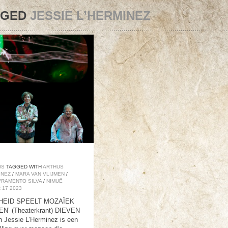
GGED
JESSIE L’HERMINEZ
WS
TAGGED WITH
ARTHUS
INEZ
/
MARA VAN VLIJMEN
/
VRAMENTO SILVA
/
NIMUË
R
17
2023
HEID SPEELT MOZAÏEK
 (Theaterkrant) DIEVEN
n Jessie L’Herminez is een