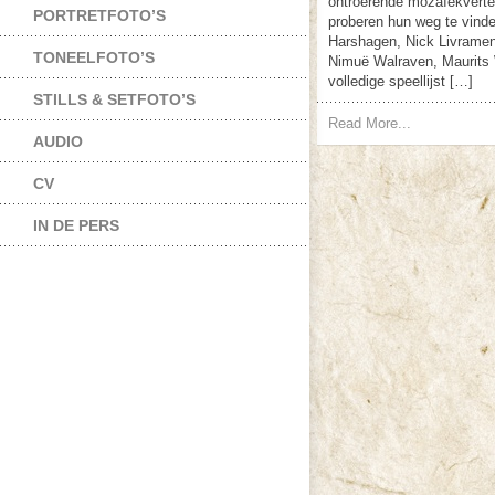
ontroerende mozaïekverte
PORTRETFOTO’S
proberen hun weg te vinde
Harshagen, Nick Livramen
TONEELFOTO’S
Nimuë Walraven, Maurits
volledige speellijst […]
STILLS & SETFOTO’S
Read More...
AUDIO
CV
IN DE PERS