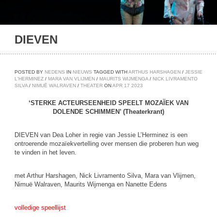
DIEVEN
POSTED BY
NEDENS
IN
NIEUWS
TAGGED WITH
ARTHUS HARSHAGEN
/
JESSIE
L'HERMINEZ
/
MARA VAN VLIJMEN
/
MAURITS WIJMENGA
/
NICK LIVRAMENTO
SILVA
/
NIMUË WALRAVEN
/
THEATER
ON
APR
17
2023
‘STERKE ACTEURSEENHEID SPEELT MOZAÏEK VAN
DOLENDE SCHIMMEN’ (Theaterkrant)
DIEVEN van Dea Loher in regie van Jessie L’Herminez is een
ontroerende mozaïekvertelling over mensen die proberen hun weg
te vinden in het leven.
met Arthur Harshagen, Nick Livramento Silva, Mara van Vlijmen,
Nimuë Walraven, Maurits Wijmenga en Nanette Edens
volledige speellijst