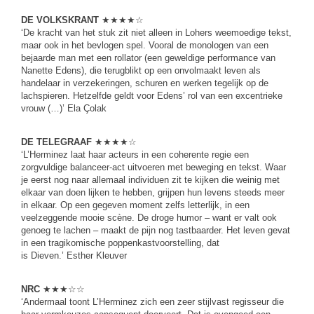
DE VOLKSKRANT
★★★★☆
‘De kracht van het stuk zit niet alleen in Lohers weemoedige tekst,
maar ook in het bevlogen spel. Vooral de monologen van een
bejaarde man met een rollator (een geweldige performance van
Nanette Edens), die terugblikt op een onvolmaakt leven als
handelaar in verzekeringen, schuren en werken tegelijk op de
lachspieren. Hetzelfde geldt voor Edens’ rol van een excentrieke
vrouw (…)’ Ela Çolak
DE TELEGRAAF
★★★★☆
‘L’Herminez laat haar acteurs in een coherente regie een
zorgvuldige balanceer-act uitvoeren met beweging en tekst. Waar
je eerst nog naar allemaal individuen zit te kijken die weinig met
elkaar van doen lijken te hebben, grijpen hun levens steeds meer
in elkaar. Op een gegeven moment zelfs letterlijk, in een
veelzeggende mooie scène. De droge humor – want er valt ook
genoeg te lachen – maakt de pijn nog tastbaarder. Het leven gevat
in een tragikomische poppenkastvoorstelling, dat
is Dieven.’ Esther Kleuver
NRC
★★★☆☆
‘Andermaal toont L’Herminez zich een zeer stijlvast regisseur die