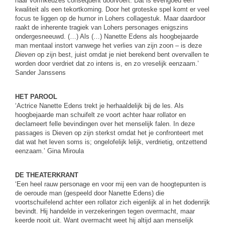
haar vormkeuzes consequent doorvoert. Dat is evengoed een
kwaliteit als een tekortkoming. Door het groteske spel komt er veel
focus te liggen op de humor in Lohers collagestuk. Maar daardoor
raakt de inherente tragiek van Lohers personages enigszins
ondergesneeuwd. (…) Als (…) Nanette Edens als hoogbejaarde
man mentaal instort vanwege het verlies van zijn zoon – is deze
Dieven
op zijn best, juist omdat je niet berekend bent overvallen te
worden door verdriet dat zo intens is, en zo vreselijk eenzaam.’
Sander Janssens
HET PAROOL
‘Actrice Nanette Edens trekt je herhaaldelijk bij de les. Als
hoogbejaarde man schuifelt ze voort achter haar rollator en
declameert felle bevindingen over het menselijk falen. In deze
passages is Dieven op zijn sterkst omdat het je confronteert met
dat wat het leven soms is; ongelofelijk lelijk, verdrietig, ontzettend
eenzaam.’ Gina Miroula
DE THEATERKRANT
‘Een heel rauw personage en voor mij een van de hoogtepunten is
de oeroude man (gespeeld door Nanette Edens) die
voortschuifelend achter een rollator zich eigenlijk al in het dodenrijk
bevindt. Hij handelde in verzekeringen tegen overmacht, maar
keerde nooit uit. Want overmacht weet hij altijd aan menselijk