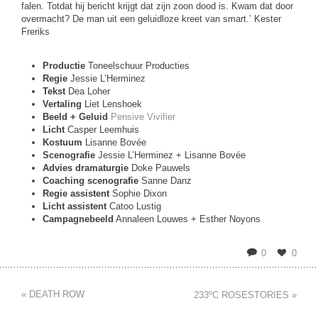
falen. Totdat hij bericht krijgt dat zijn zoon dood is. Kwam dat door
overmacht? De man uit een geluidloze kreet van smart.’ Kester
Freriks
Productie
Toneelschuur Producties
Regie
Jessie L’Herminez
Tekst
Dea Loher
Vertaling
Liet Lenshoek
Beeld + Geluid
Pensive Vivifier
Licht
Casper Leemhuis
Kostuum
Lisanne Bovée
Scenografie
Jessie L’Herminez + Lisanne Bovée
Advies dramaturgie
Doke Pauwels
Coaching scenografie
Sanne Danz
Regie assistent
Sophie Dixon
Licht assistent
Catoo Lustig
Campagnebeeld
Annaleen Louwes + Esther Noyons
0
0
« DEATH ROW
233ºC ROSESTORIES »