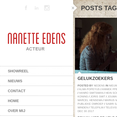
POSTS TA
SHOWREEL
GELUKZOEKERS
NIEUWS
POSTED BY
NEDENS
IN
NIEU
/
ALMA POPEYUS
/
ANNIEK PF
CONTACT
/
HANRO SMITSMAN
/
HEIN SC
KONING
/
JORIS SMIT
/
JOUMA
HOME
MARCEL HENSEMA
/
MARIUS 
PUBLIEKE OMROEP
/
SABRI 
WINDEN
/
TELEFILM
/
TELEVIS
OVER MIJ
DEC
30
2017