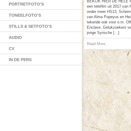
BEKIJK HIER DE HELE 
PORTRETFOTO’S
een telefilm uit 2017 va
onder meer HS13, Schemer
TONEELFOTO’S
van Alma Popeyus en Hein
tekende ook voor o.m. Of
STILLS & SETFOTO’S
Enclave. Gelukzoekers ver
jonge Syrische […]
AUDIO
Read More...
CV
IN DE PERS