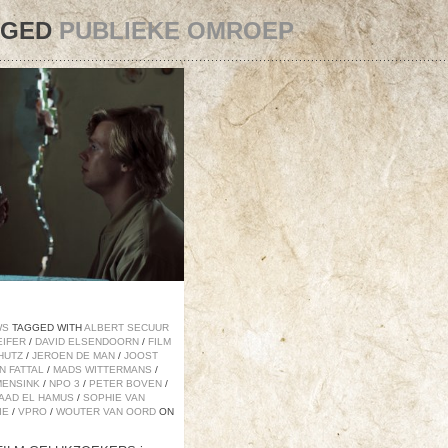
GGED
PUBLIEKE OMROEP
WS
TAGGED WITH
ALBERT SECUUR
EIFER
/
DAVID ELSENDOORN
/
FILM
HUTZ
/
JEROEN DE MAN
/
JOOST
N FATTAL
/
MADS WITTERMANS
/
MENSINK
/
NPO 3
/
PETER BOVEN
/
SAAD EL HAMUS
/
SOPHIE VAN
IE
/
VPRO
/
WOUTER VAN OORD
ON