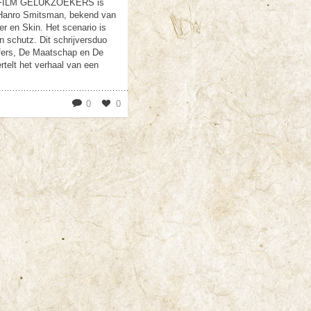
FILM GELUKZOEKERS is
n Hanro Smitsman, bekend van
 en Skin. Het scenario is
 schutz. Dit schrijversduo
fers, De Maatschap en De
telt het verhaal van een
0
0