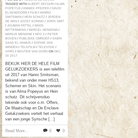
TAGGED WITH
ALBERT SECUUR
/
ALMA
POPEYUS
/
ANNIEK PFEIFER
/
DAVID
ELSENDOORN
/
FILM
/
HANRO
SMITSMAN
/
HEIN SCHUTZ
/
JEROEN
DE MAN
/
JOOST KONING
/
JORIS SMIT
/
JOUMAN FATTAL
/
MADS
WITTERMANS
/
MARCEL HENSEMA
/
MARIUS MENSINK
/
NPO 3
/
PETER
BOVEN
/
PUBLIEKE OMROEP
/
SABRI
SAAD EL HAMUS
/
SOPHIE VAN
WINDEN
/
TELEFILM
/
TELEVISIE
/
VPRO
/
WOUTER VAN OORD
ON
DEC
30
2017
BEKIJK HIER DE HELE FILM
GELUKZOEKERS is een telefilm
uit 2017 van Hanro Smitsman,
bekend van onder meer HS13,
Schemer en Skin. Het scenario
is van Alma Popeyus en Hein
schutz. Dit schrijversduo
tekende ook voor o.m. Offers,
De Maatschap en De Enclave.
Gelukzoekers vertelt het verhaal
van een jonge Syrische […]
Read More...
0
0