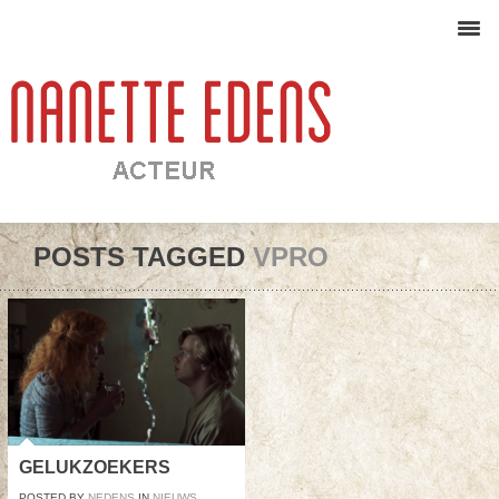
POSTS TAGGED
VPRO
GELUKZOEKERS
POSTED BY
NEDENS
IN
NIEUWS